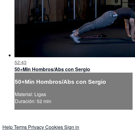
52:43
50+Min Hombros/Abs con Sergio
50+Min Hombros/Abs con Sergio
Material: Ligas
Duración: 52 min
Help
Terms
Privacy
Cookies
Sign in