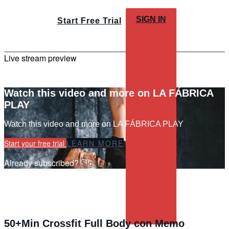
SIGN IN
Start Free Trial
Live stream preview
Watch this video and more on LA FÁBRICA
PLAY
Watch this video and more on LA FÁBRICA PLAY
Start your free trial
LEARN MORE
Already subscribed?
Sign in
50+Min Crossfit Full Body con Memo