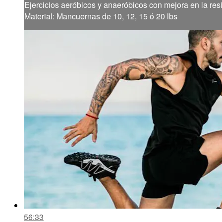
Ejercicios aeróbicos y anaeróbicos con mejora en la resi
Material: Mancuernas de 10, 12, 15 ó 20 lbs
56:33