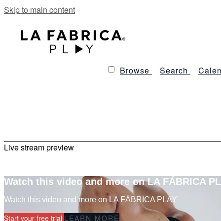
Skip to main content
Browse
Search
Calen
Live stream preview
Watch this video and more on LA FÁBRICA P
Watch this video and more on LA FÁBRICA PLAY
Start your free trial
LEARN MORE