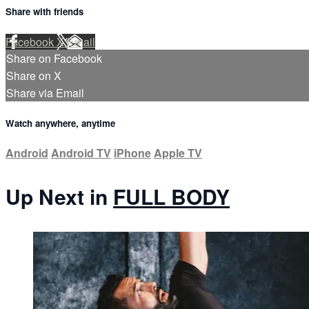
Share with friends
Facebook
X
Email
Share on Facebook
Share on X
Share via Email
Watch anywhere, anytime
Android
Android TV
iPhone
Apple TV
Up Next in
FULL BODY