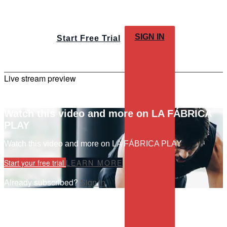
SIGN IN
Start Free Trial
Live stream preview
Watch this video and more on LA FÁBRICA
PLAY
Watch this video and more on LA FÁBRICA PLAY
Start your free trial
LEARN MORE
Already subscribed?
Sign in