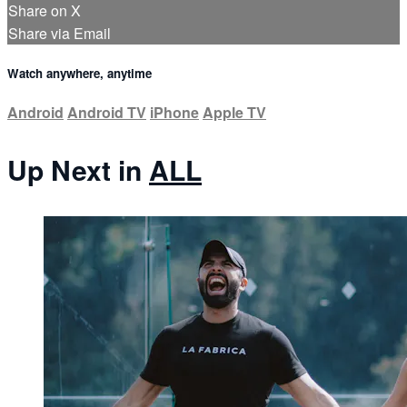
Share on X
Share via Email
Watch anywhere, anytime
Android
Android TV
iPhone
Apple TV
Up Next in
ALL