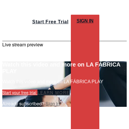
SIGN IN
Start Free Trial
Live stream preview
Watch this video and more on LA FÁBRICA
PLAY
Watch this video and more on LA FÁBRICA PLAY
Start your free trial
LEARN MORE
Already subscribed?
Sign in