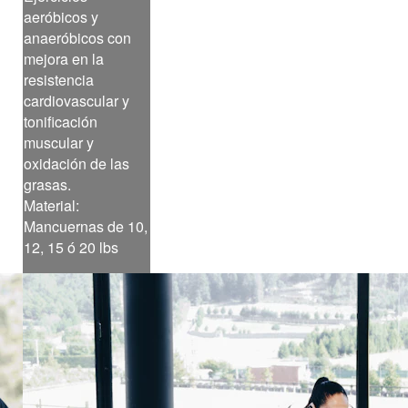
aeróbicos y
anaeróbicos con
mejora en la
resistencia
cardiovascular y
tonificación
muscular y
oxidación de las
grasas.
Material:
Mancuernas de 10,
12, 15 ó 20 lbs