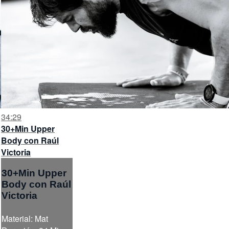
34:29
30+Min Upper
Body con Raúl
Victoria
30+Min Upper
Body con Raúl
Victoria
Material: Mat