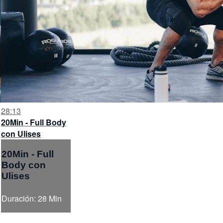
28:13
20Min - Full Body
con Ulises
20Min - Full
Body con
Ulises
Duración: 28 Min