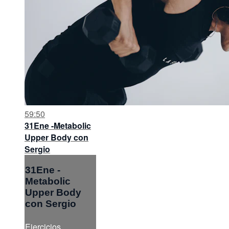
59:50
31Ene -Metabolic
Upper Body con
Sergio
31Ene -
Metabolic
Upper Body
con Sergio
Ejercicios