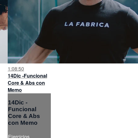
1:08:50
14Dic -Funcional
Core & Abs con
Memo
14Dic -
Funcional
Core & Abs
con Memo
Ejercicios