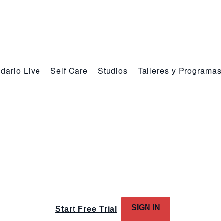
dario Live
Self Care
Studios
Talleres y Programa
SIGN IN
Start Free Trial