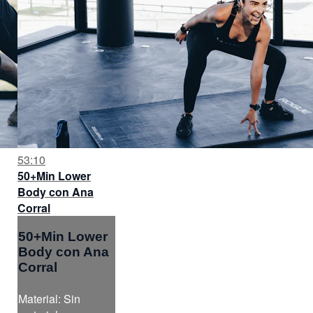
53:10
50+Min Lower
Body con Ana
Corral
50+Min Lower
Body con Ana
Corral
Material: Sin