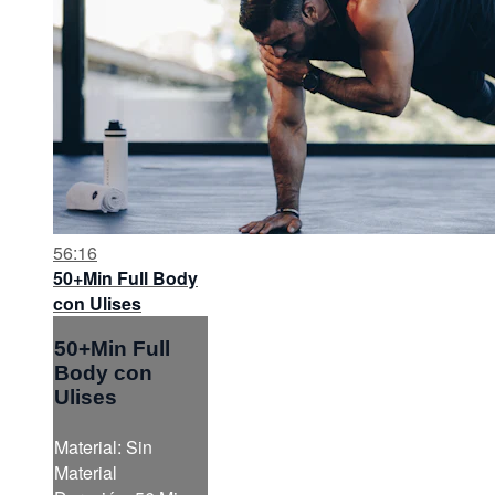
56:16
50+Min Full Body
con Ulises
50+Min Full
Body con
Ulises
Material: Sin
Material