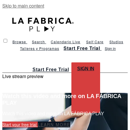
Skip to main content
Browse
Search
Calendario Live
Self Care
Studios
Start Free Trial
Talleres y Programas
Sign in
SIGN IN
Start Free Trial
Live stream preview
Watch this video and more on LA FÁBRICA
PLAY
Watch this video and more on LA FÁBRICA PLAY
Start your free trial
LEARN MORE