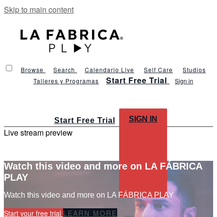
Skip to main content
Browse
Search
Calendario Live
Self Care
Studios
Start Free Trial
Talleres y Programas
Sign in
SIGN IN
Start Free Trial
Live stream preview
Watch this video and more on LA FÁBRICA
PLAY
Watch this video and more on LA FÁBRICA PLAY
Start your free trial
LEARN MORE