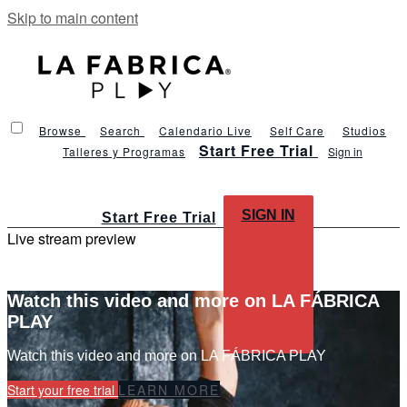
Skip to main content
Browse
Search
Calendario Live
Self Care
Studios
Start Free Trial
Talleres y Programas
Sign in
SIGN IN
Start Free Trial
Live stream preview
Watch this video and more on LA FÁBRICA
PLAY
Watch this video and more on LA FÁBRICA PLAY
Start your free trial
LEARN MORE