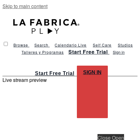
Skip to main content
Browse
Search
Calendario Live
Self Care
Studios
Start Free Trial
Talleres y Programas
Sign in
SIGN IN
Start Free Trial
Live stream preview
Close
Open