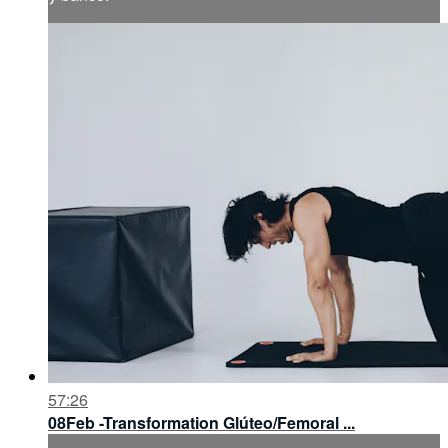
57:26
08Feb -Transformation Glúteo/Femoral ...