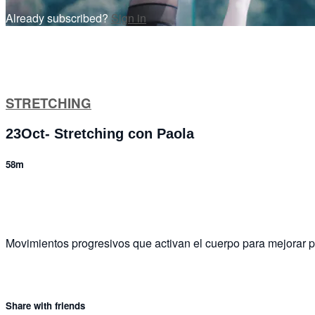
Already subscribed?
Sign in
STRETCHING
23Oct- Stretching con Paola
58m
1 comment
Movimientos progresivos que activan el cuerpo para mejorar pos
Share with friends