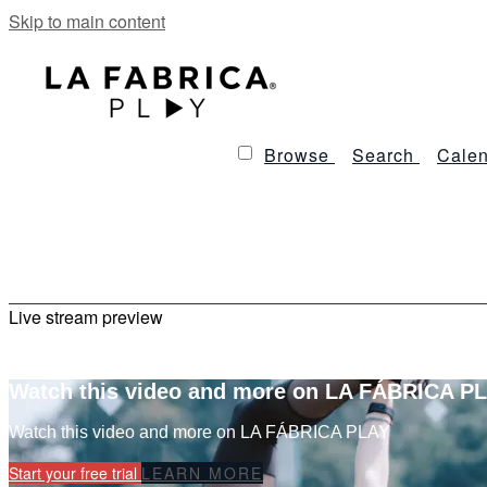
Skip to main content
Browse
Search
Calen
Live stream preview
Watch this video and more on LA FÁBRICA P
Watch this video and more on LA FÁBRICA PLAY
Start your free trial
LEARN MORE