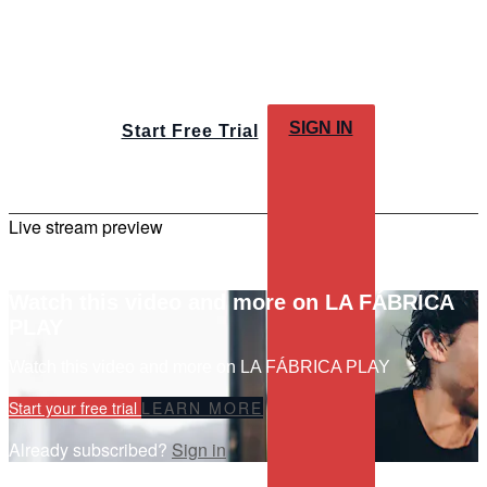
SIGN IN
Start Free Trial
Live stream preview
Watch this video and more on LA FÁBRICA
PLAY
Watch this video and more on LA FÁBRICA PLAY
Start your free trial
LEARN MORE
Already subscribed?
Sign in