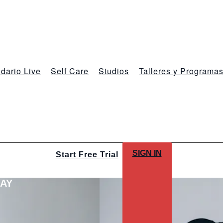
dario Live
Self Care
Studios
Talleres y Programa
SIGN IN
Start Free Trial
LAY