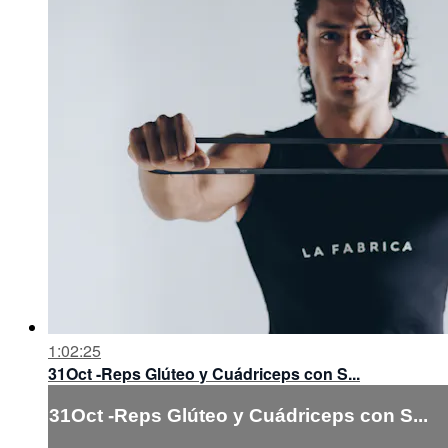
1:02:25
31Oct -Reps Glúteo y Cuádriceps con S...
31Oct -Reps Glúteo y Cuádriceps con S...