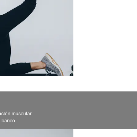
ación muscular.
y banco.