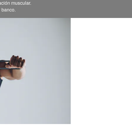
ación muscular.
y banco.