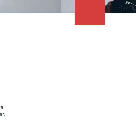
za.
ar.