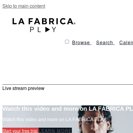
Skip to main content
Browse
Search
Calen
Live stream preview
Watch this video and more on LA FÁBRICA P
Watch this video and more on LA FÁBRICA PLAY
Start your free trial
LEARN MORE