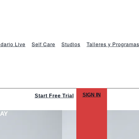
dario Live
Self Care
Studios
Talleres y Programa
SIGN IN
Start Free Trial
LAY