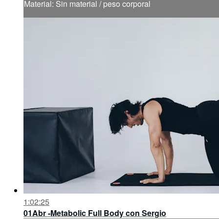
Material: Sin material / peso corporal
1:02:25
01Abr -Metabolic Full Body con Sergio