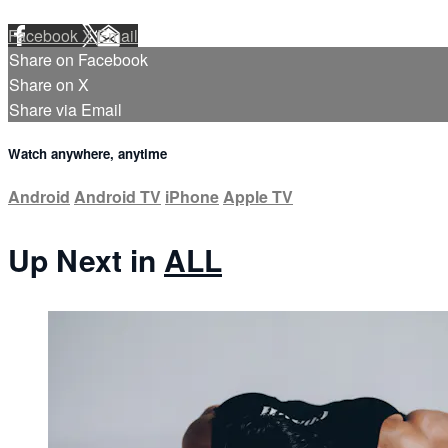
Facebook
X
Email
Share on Facebook
Share on X
Share via Email
Watch anywhere, anytime
Android
Android TV
iPhone
Apple TV
Up Next in
ALL