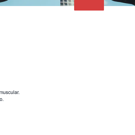
 muscular.
o.