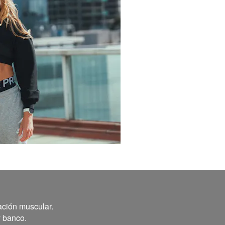
ación muscular.
y banco.