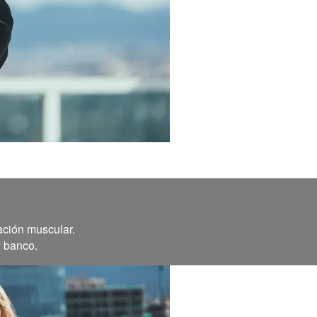
ación muscular.
y banco.