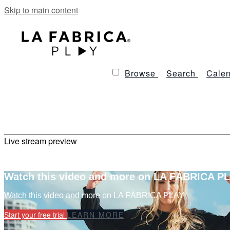
Skip to main content
Browse
Search
Calen
Live stream preview
Watch this video and more on LA FÁBRICA P
Watch this video and more on LA FÁBRICA PLAY
Start your free trial
LEARN MORE