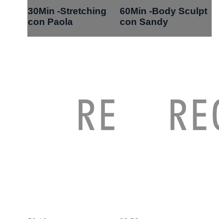
30Min -Stretching
60Min -Body Sculpt
con Paola
con Sandy