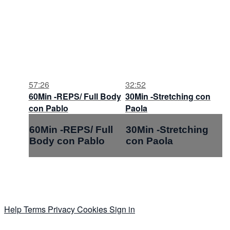
57:26
32:52
60Min -REPS/ Full Body
30Min -Stretching con
con Pablo
Paola
60Min -REPS/ Full
30Min -Stretching
Body con Pablo
con Paola
Help
Terms
Privacy
Cookies
Sign in