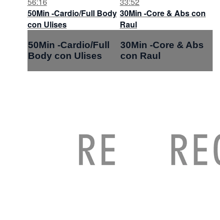
56:16
33:52
50Min -Cardio/Full Body
30Min -Core & Abs con
con Ulises
Raul
50Min -Cardio/Full
30Min -Core & Abs
Body con Ulises
con Raul