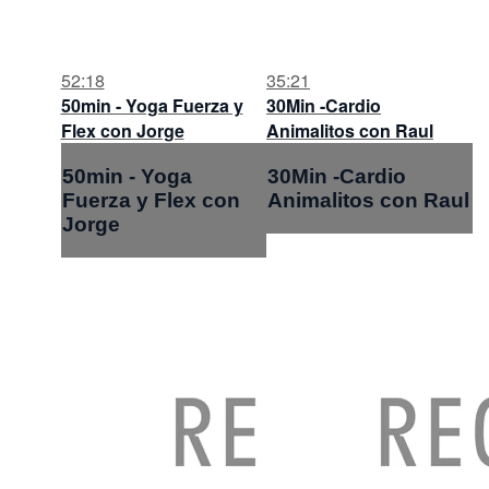
52:18
35:21
50min - Yoga Fuerza y
30Min -Cardio
Flex con Jorge
Animalitos con Raul
50min - Yoga
30Min -Cardio
Fuerza y Flex con
Animalitos con Raul
Jorge