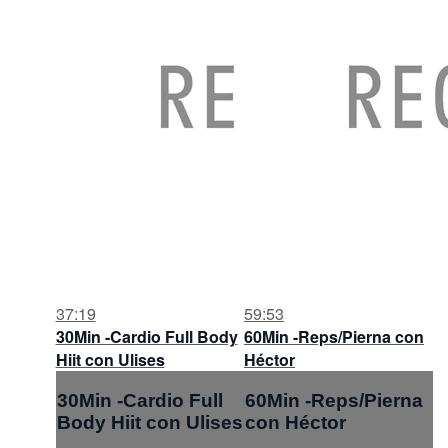
37:19
59:53
30Min -Cardio Full Body
60Min -Reps/Pierna con
Hiit con Ulises
Héctor
30Min -Cardio Full
60Min -Reps/Pierna
Body Hiit con Ulises
con Héctor