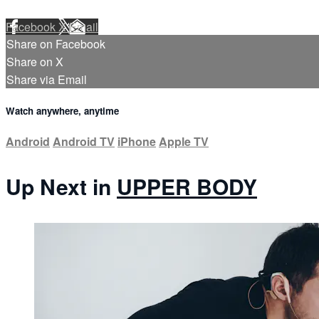
Facebook
X
Email
Share on Facebook
Share on X
Share via Email
Watch anywhere, anytime
Android
Android TV
iPhone
Apple TV
Up Next in
UPPER BODY