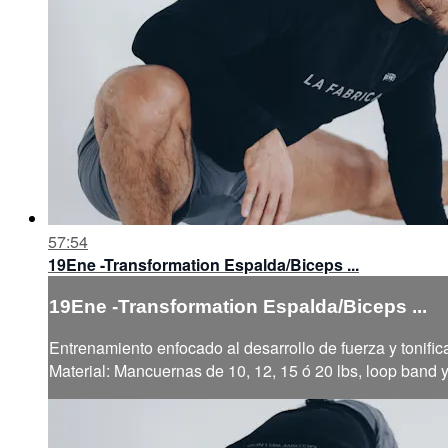
57:54
19Ene -Transformation Espalda/Biceps ...
19Ene -Transformation Espalda/Biceps ...
Entrenamiento enfocado al desarrollo de fuerza y tonific
Material: Mancuernas de 10, 12, 15 ó 20 lbs, loop band 