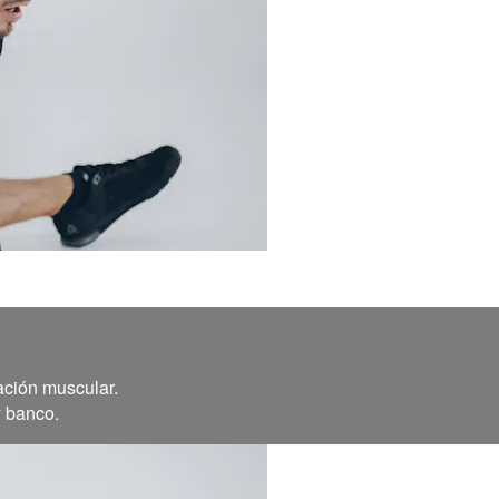
ación muscular.
y banco.