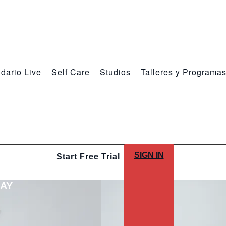
dario Live
Self Care
Studios
Talleres y Programa
SIGN IN
Start Free Trial
LAY