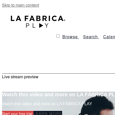
Skip to main content
Browse
Search
Calen
Live stream preview
Watch this video and more on LA FÁBRICA P
Watch this video and more on LA FÁBRICA PLAY
Start your free trial
LEARN MORE