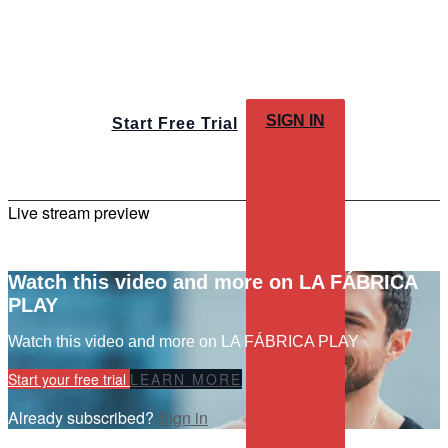
SIGN IN
Start Free Trial
Live stream preview
Watch this video and more on LA FÁBRICA
PLAY
Watch this video and more on LA FÁBRICA PLAY
Start your free trial
LEARN MORE
Already subscribed?
Sign in