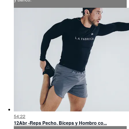
54:22
12Abr -Reps Pecho, Bíceps y Hombro co...