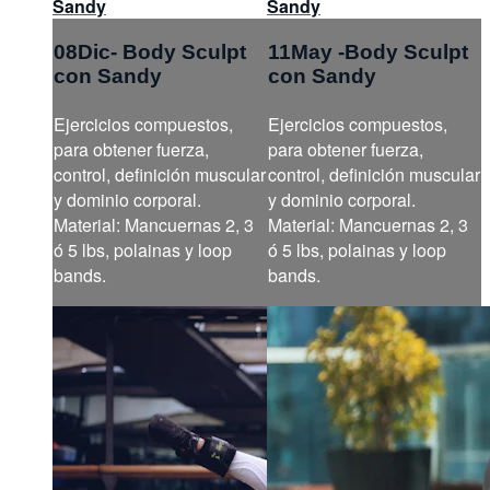
Sandy
Sandy
08Dic- Body Sculpt
11May -Body Sculpt
con Sandy
con Sandy
Ejercicios compuestos,
Ejercicios compuestos,
para obtener fuerza,
para obtener fuerza,
control, definición muscular
control, definición muscular
y dominio corporal.
y dominio corporal.
Material: Mancuernas 2, 3
Material: Mancuernas 2, 3
ó 5 lbs, polainas y loop
ó 5 lbs, polainas y loop
bands.
bands.