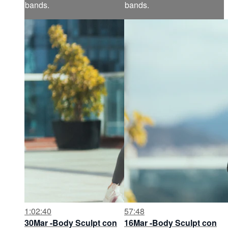
bands.
bands.
1:02:40
57:48
30Mar -Body Sculpt con
16Mar -Body Sculpt con