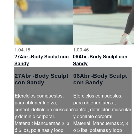
1:04:15
1:00:46
27Abr -Body Sculpt con
06Abr -Body Sculpt con
Sandy
Sandy
27Abr -Body Sculpt
06Abr -Body Sculpt
con Sandy
con Sandy
Ejercicios compuestos,
Ejercicios compuestos,
para obtener fuerza,
para obtener fuerza,
control, definición muscular
control, definición muscular
y dominio corporal.
y dominio corporal.
Material: Mancuernas 2, 3
Material: Mancuernas 2, 3
ó 5 lbs, polainas y loop
ó 5 lbs, polainas y loop