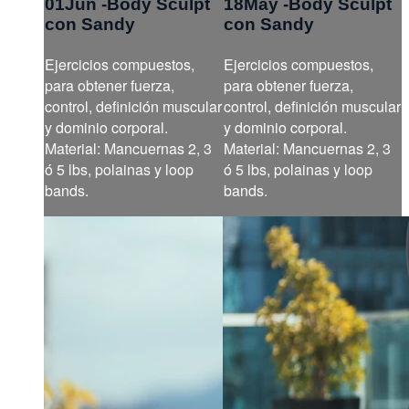
01Jun -Body Sculpt
18May -Body Sculpt
con Sandy
con Sandy
Ejercicios compuestos,
Ejercicios compuestos,
para obtener fuerza,
para obtener fuerza,
control, definición muscular
control, definición muscular
y dominio corporal.
y dominio corporal.
Material: Mancuernas 2, 3
Material: Mancuernas 2, 3
ó 5 lbs, polainas y loop
ó 5 lbs, polainas y loop
bands.
bands.