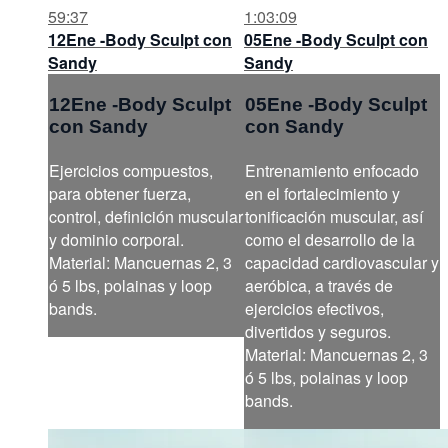
59:37
1:03:09
12Ene -Body Sculpt con
05Ene -Body Sculpt con
Sandy
Sandy
12Ene -Body Sculpt
05Ene -Body Sculpt
con Sandy
con Sandy
Ejercicios compuestos,
Entrenamiento enfocado
para obtener fuerza,
en el fortalecimiento y
control, definición muscular
tonificación muscular, así
y dominio corporal.
como el desarrollo de la
Material: Mancuernas 2, 3
capacidad cardiovascular y
ó 5 lbs, polainas y loop
aeróbica, a través de
bands.
ejercicios efectivos,
divertidos y seguros.
Material: Mancuernas 2, 3
ó 5 lbs, polainas y loop
bands.