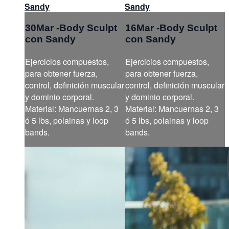
Sandy
Sandy
30Mar -Body Sculpt
16Mar -Body Sculpt
con Sandy
con Sandy
Ejercicios compuestos,
Ejercicios compuestos,
para obtener fuerza,
para obtener fuerza,
control, definición muscular
control, definición muscular
y dominio corporal.
y dominio corporal.
Material: Mancuernas 2, 3
Material: Mancuernas 2, 3
ó 5 lbs, polainas y loop
ó 5 lbs, polainas y loop
bands.
bands.