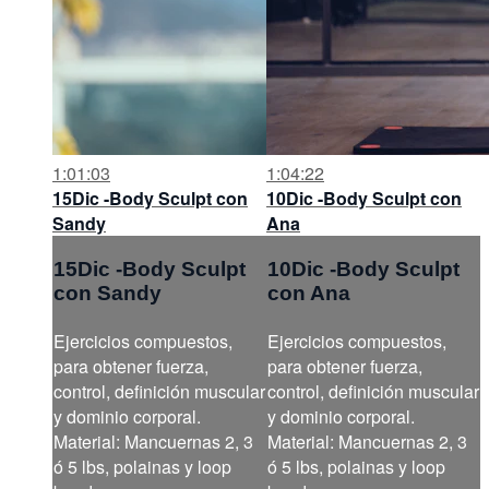
1:01:03
1:04:22
15Dic -Body Sculpt con
10Dic -Body Sculpt con
Sandy
Ana
15Dic -Body Sculpt
10Dic -Body Sculpt
con Sandy
con Ana
Ejercicios compuestos,
Ejercicios compuestos,
para obtener fuerza,
para obtener fuerza,
control, definición muscular
control, definición muscular
y dominio corporal.
y dominio corporal.
Material: Mancuernas 2, 3
Material: Mancuernas 2, 3
ó 5 lbs, polainas y loop
ó 5 lbs, polainas y loop