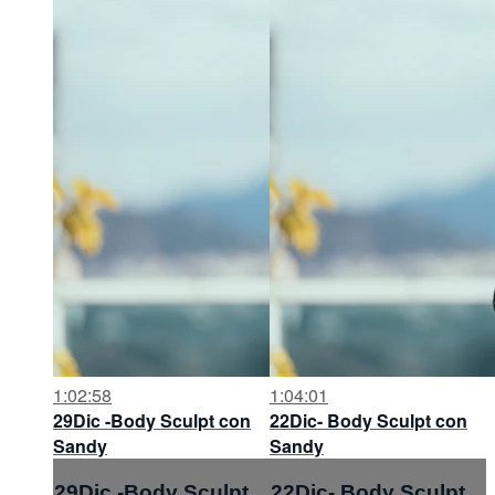
1:02:58
1:04:01
29Dic -Body Sculpt con
22Dic- Body Sculpt con
Sandy
Sandy
29Dic -Body Sculpt
22Dic- Body Sculpt