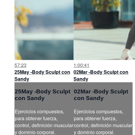
57:23
1:00:41
25May -Body Sculpt con
02Mar -Body Sculpt con
Sandy
Sandy
25May -Body Sculpt
02Mar -Body Sculpt
con Sandy
con Sandy
Ejercicios compuestos,
Ejercicios compuestos,
para obtener fuerza,
para obtener fuerza,
control, definición muscular
control, definición muscular
y dominio corporal.
y dominio corporal.