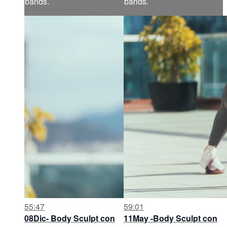
bands.
bands.
55:47
59:01
08Dic- Body Sculpt con
11May -Body Sculpt con