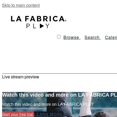
Skip to main content
Browse
Search
Calen
Live stream preview
Watch this video and more on LA FÁBRICA P
Watch this video and more on LA FÁBRICA PLAY
Start your free trial
LEARN MORE