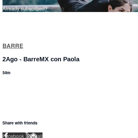
Already subscribed?
Sign in
BARRE
2Ago - BarreMX con Paola
54m
1 comment
Share with friends
Facebook
X
Email