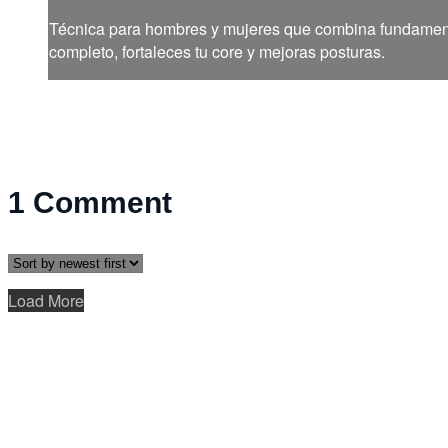
Técnica para hombres y mujeres que combina fundamentos
completo, fortaleces tu core y mejoras posturas.
1
Comment
Load More
Help
Terms
Privacy
Cookies
Sign in