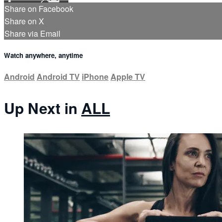
Share on Facebook
Share on X
Share via Email
Watch anywhere, anytime
Android
Android TV
iPhone
Apple TV
Up Next in
ALL