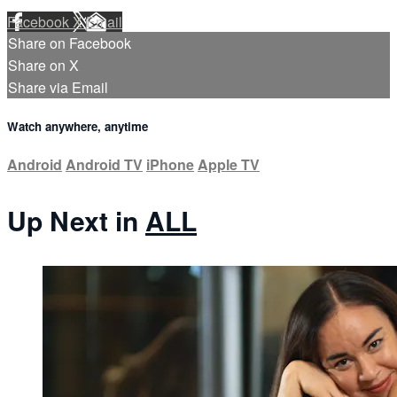
Facebook
X
Email
Share on Facebook
Share on X
Share via Email
Watch anywhere, anytime
Android
Android TV
iPhone
Apple TV
Up Next in
ALL