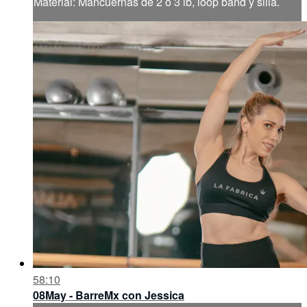
Material: Mancuernas de 2 ó 3 lb, loop band y silla.
58:10
08May - BarreMx con Jessica