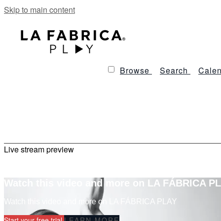
Skip to main content
Browse
Search
Calen
Live stream preview
Watch this video and more on LA FÁBRICA P
Watch this video and more on LA FÁBRICA PLAY
Start your free trial
LEARN MORE