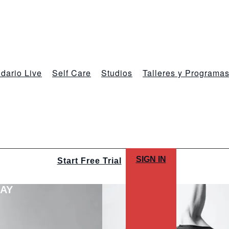
dario Live
Self Care
Studios
Talleres y Programa
SIGN IN
Start Free Trial
LAY