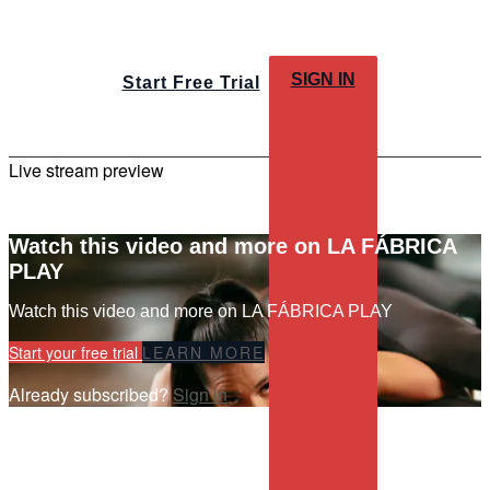
SIGN IN
Start Free Trial
Live stream preview
Watch this video and more on LA FÁBRICA
PLAY
Watch this video and more on LA FÁBRICA PLAY
Start your free trial
LEARN MORE
Already subscribed?
Sign in