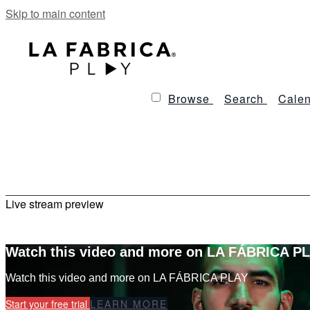
Skip to main content
Browse
Search
Calen
Live stream preview
Watch this video and more on LA FÁBRICA P
Watch this video and more on LA FÁBRICA PLAY
Start your free trial
LEARN MORE