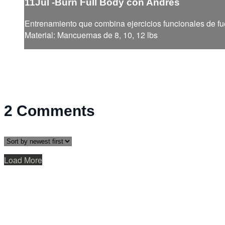
11Jul -Burn Full Body con Andrés
Entrenamiento que combina ejercicios funcionales de fue
Material: Mancuernas de 8, 10, 12 lbs
2
Comments
Load More
Help
Terms
Privacy
Cookies
Sign in