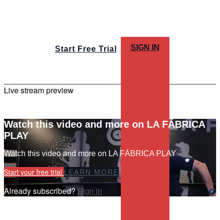
SIGN IN
Start Free Trial
Live stream preview
Watch this video and more on LA FÁBRICA
PLAY
Watch this video and more on LA FÁBRICA PLAY
Start your free trial
LEARN MORE
Already subscribed?
Sign in