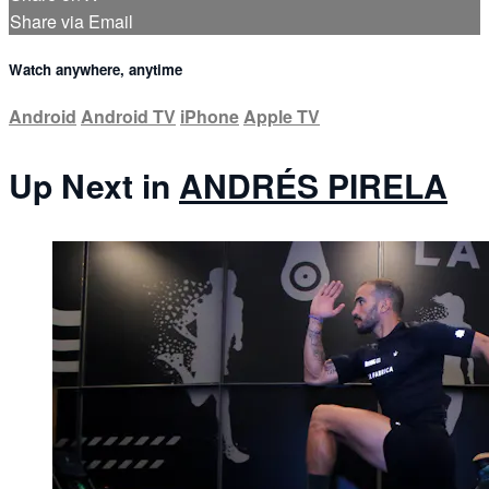
Share via Email
Watch anywhere, anytime
Android
Android TV
iPhone
Apple TV
Up Next in
ANDRÉS PIRELA