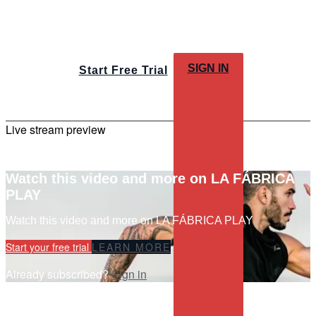
SIGN IN
Start Free Trial
Live stream preview
Watch this video and more on LA FÁBRICA
PLAY
Watch this video and more on LA FÁBRICA PLAY
Start your free trial
LEARN MORE
Already subscribed?
Sign in